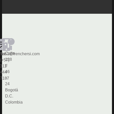
Calle
ntas1@frenchersi.com
Tel.
128
(+57)
#
311
46
444
–
7187
24
Bogotá
D.C.
Colombia